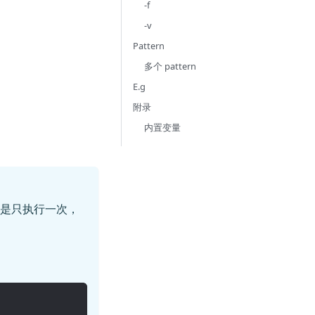
-f
-v
Pattern
多个 pattern
E.g
附录
内置变量
码都是只执行一次，