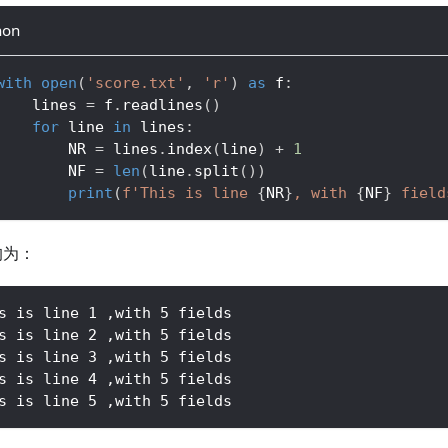
hon
with
open
(
'score.txt'
,
'r'
)
as
 f
:
    lines 
=
 f
.
readlines
(
)
for
 line 
in
 lines
:
        NR 
=
 lines
.
index
(
line
)
+
1
        NF 
=
len
(
line
.
split
(
)
)
print
(
f'This is line 
{
NR
}
, with 
{
NF
}
 field
均为：
s is line 1 ,with 5 fields
s is line 2 ,with 5 fields
s is line 3 ,with 5 fields
s is line 4 ,with 5 fields
s is line 5 ,with 5 fields