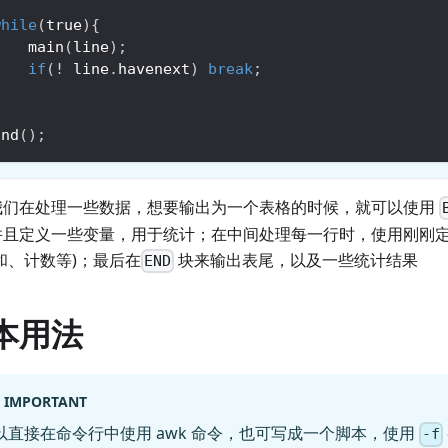
while
(
true
)
{
main
(
line
)
;
if
(
!
 line
.
havenext
)
break
;
}
End
(
)
;
我们在处理一些数据，想要输出为一个表格的时候，就可以使用
并且定义一些变量，用于统计；在中间处理每一行时，使用刚刚
和、计数等)；最后在
块来输出表尾，以及一些统计结果
END
本用法
IMPORTANT
以直接在命令行中使用 awk 命令，也可写成一个脚本，使用
-f