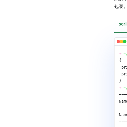
包裹
scr
→
~
{ 
 pr
 pr
} 
→
~
---
Nam
---
Nam
---