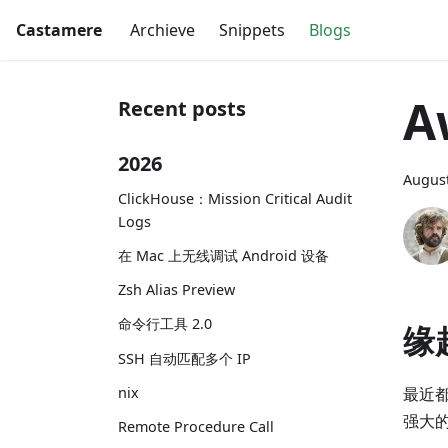
Castamere
Archieve
Snippets
Blogs
A
Recent posts
2026
August
ClickHouse：Mission Critical Audit
Logs
在 Mac 上无线调试 Android 设备
Zsh Alias Preview
命令行工具 2.0
缘
SSH 自动匹配多个 IP
最近
nix
强大
Remote Procedure Call