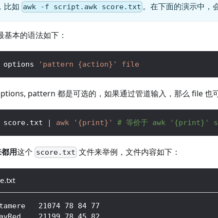
，比如
。在下面的演示中，
awk -f script.awk score.txt
 最基本的语法如下：
 options 
'pattern {action}'
file
options, pattern 都是可选的，如果通过管道输入，那么 file
 score.txt 
|
awk
'{print}'
# 等价于 awk '{print}' s
来都用
这个
文件来举例，文件内容如下：
score.txt
e.txt
tamere   21074 78 84 77
ayRed    21199 78 45 82