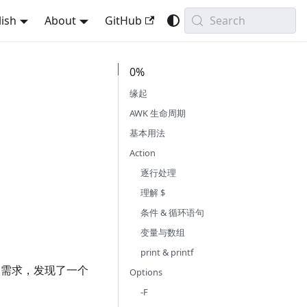
lish
About
GitHub
Search
0%
缘起
AWK 生命周期
基本用法
Action
逐行处理
理解 $
条件 & 循环语句
变量与数组
print & printf
需求，发现了一个
Options
-F