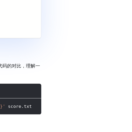
n 代码的对比，理解一
}'
 score.txt