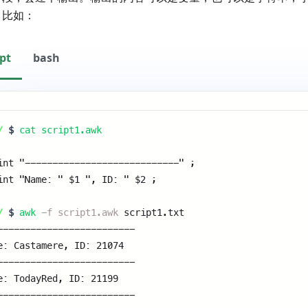
。比如：
ipt
bash
/
$
cat script1.awk
int "----------------------------" ; 
int "Name: " $1 ", ID: " $2 ; 
/
$
awk
-f script1.awk
script1.txt 
------------------------- 
e: Castamere, ID: 21074 
------------------------- 
e: TodayRed, ID: 21199 
------------------------- 