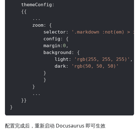
themeConfig
:
{
{
...
zoom
:
{
selector
:
'.markdown :not(em) > im
config
:
{
margin
:
0
,
background
:
{
light
:
'rgb(255, 255, 255)'
,
dark
:
'rgb(50, 50, 50)'
}
}
}
...
}
}
}
配置完成后，重新启动 Docusaurus 即可生效