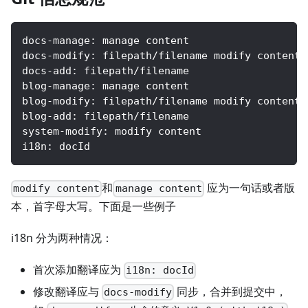
docs-manage: manage content
docs-modify: filepath/filename modify content
docs-add: filepath/filename
blog-manage: manage content
blog-modify: filepath/filename modify content
blog-add: filepath/filename
system-modify: modify content
i18n: docId
和
应为一句话或者版
modify content
manage content
本，首字母大写。下面是一些例子
i18n 分为两种情况：
首次添加翻译应为
i18n: docId
修改翻译应与
同步，合并到提交中，
docs-modify