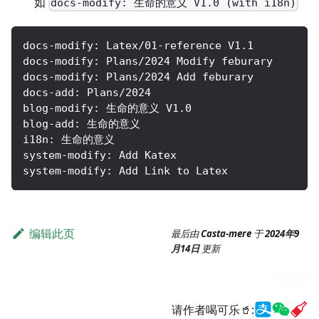
如
docs-modify: 生命的意义 V1.0 (with i18n)
docs-modify: Latex/01-reference V1.1
docs-modify: Plans/2024 Modify feburary
docs-modify: Plans/2024 Add feburary
docs-add: Plans/2024
blog-modify: 生命的意义 V1.0
blog-add: 生命的意义
i18n: 生命的意义
system-modify: Add Katex
system-modify: Add Link to Latex
编辑此页
最后由
Casta-mere
于
2024年9
月14日
更新
请作者喝可乐🥤: