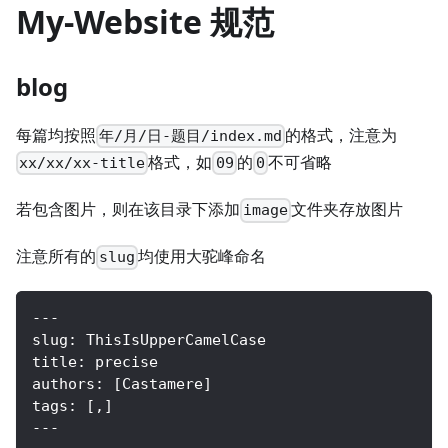
My-Website 规范
blog
每篇均按照
的格式，注意为
年/月/日-题目/index.md
格式，如
的
不可省略
xx/xx/xx-title
09
0
若包含图片，则在该目录下添加
文件夹存放图片
image
注意所有的
均使用大驼峰命名
slug
---
slug: ThisIsUpperCamelCase
title: precise
authors: [Castamere]
tags: [,]
---