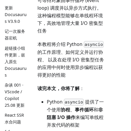
可等待对象由事件循环 (event
loop) 调度并以异步方式执行。
更新
Docusauru
这种编程模型能够在单线程环境
s V3.9.0
下，高效地管理大量 I/O 密集型
任务
记一次服务
器宕机
本教程将介绍 Python
asyncio
超链接小组
的工作原理、如何定义并运行协
件更新，嵌
程、 以及在处理 I/O 密集型任务
入原生
的应用中何时使用异步编程以获
Docusauru
得更好的性能
s
杂谈 001 ·
读完本文，你将了解
：
VScode /
Copilot
Python
提供了一
asyncio
25.08 更新
个使用
协程
、
事件循环
和
非
React SSR
阻塞 I/O 操作
来编写单线程
水合问题
并发代码的框架