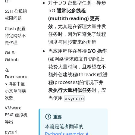
fzf
对于 I/O 密集型任务，异步
I/O
通常比多线程
SSH 公私钥
权限问题
(multithreading) 更高
效
，尤其是在管理大量并发
Clash 配置
任务时，因为它避免了线程
特定网站不
调度与同步带来的开销
走代理
当应用程序在等待
I/O 操作
Git &
(如网络请求或文件访问)上
Github
花费大量时间，且希望在不
在
额外创建线程(threads)或进
Docusauru
程(processes)的情况下
并
s 博客中显
发执行大量相似任务
时，应
示文章阅读
次数
当使用
asyncio
VMware
ESXI 虚拟机
重要
导出
本篇是笔者翻译的
pycurl
Python's asyncio: A