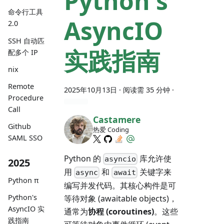
Python's
命令行工具
AsyncIO
2.0
SSH 自动匹
实践指南
配多个 IP
nix
Remote
2025年10月13日
· 阅读需 35 分钟 ·
Procedure
Call
Castamere
Github
热爱 Coding
SAML SSO
Python 的
库允许使
asyncio
2025
用
和
关键字来
async
await
Python π
编写并发代码。其核心构件是可
Python's
等待对象 (awaitable objects)，
AsyncIO 实
通常为
协程 (coroutines)
。这些
践指南