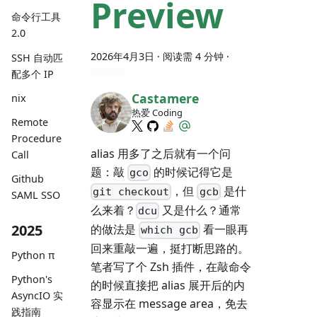
Preview
命令行工具
2.0
2026年4月3日
· 阅读需 4 分钟 ·
SSH 自动匹
配多个 IP
Castamere
nix
热爱 Coding
Remote
Procedure
alias 用多了之后就有一个问
Call
题：敲
的时候记得它是
gco
Github
，但
是什
git checkout
gcb
SAML SSO
么来着？
又是什么？通常
dcu
2025
的做法是
看一眼再
which gcb
回来重敲一遍，挺打断思路的。
Python π
笔者写了个 Zsh 插件，在敲命令
Python's
的时候直接把 alias 展开后的内
AsyncIO 实
容显示在 message area，免去
践指南