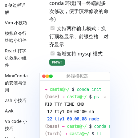
conda 环境(同一终端能多
s 侧边栏详
次修改，便于演示修改的命
解
令)
Vim 小技巧
支持两种输出模式：换
模拟命令行
行顶格显示、前缀空格，对
终端小组件
齐显示
React 打字
新增支持 mysql 模式
机效果小组
New !
件
MiniConda
终端模拟器
的安装与使
→
casta@~/
$
conda init
用
(base)
→
casta@~/
$
ps
-a
Zsh 小技巧
PID TTY TIME CMD 
Awk
 12 tty1 00:00:00 sh 
 22 tty1 00:00:08 node 
VS code 小
(base)
→
casta@~/
$
conda activate
to
技巧
(torch)
→
casta@~/
$
ll