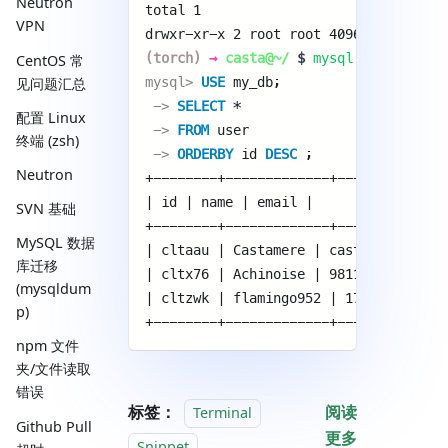
Neutron
total 1 
VPN
drwxr-xr-x 2 root root 4096 Sep 3 10:
(torch)
→
casta@~/
$
mysql
-uroot -p
CentOS 常
mysql> 
USE
my_db; 
见问题汇总
 -> 
SELECT
* 
配置 Linux
 -> 
FROM
user 
终端 (zsh)
 -> 
ORDERBY
id 
DESC
; 
Neutron
+--------+-------------+-------------
| id | name | email | 
SVN 基础
+--------+-------------+-------------
MySQL 数据
| cltaau | Castamere | castamerego@gm
库迁移
| cltx76 | Achinoise | 981193371@qq.c
(mysqldum
| cltzwk | flamingo952 | 1719538377@q
p)
+--------+-------------+-------------
npm 文件
夹/文件读取
错误
标签：
阅读
Terminal
Github Pull
更多
Snippet