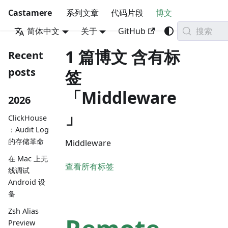
Castamere
系列文章
代码片段
博文
搜索
简体中文
关于
GitHub
1 篇博文 含有标
Recent
posts
签
「Middleware
2026
」
ClickHouse
：Audit Log
的存储革命
Middleware
在 Mac 上无
查看所有标签
线调试
Android 设
备
Zsh Alias
Preview