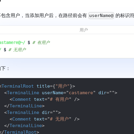
户
不包含用户，当添加用户后，在路径前会有
的标识符
userName@
用户
astamere@~/
$
# 有用户 
/
$
# 无用户 
如下：
<
TerminalRoot
title
=
{
"用户"
}
>
<
TerminalLine
userName
=
"
castamere
"
dir
=
"
"
>
<
Comment
text
=
"
# 有用户
"
/>
</
TerminalLine
>
<
TerminalLine
dir
=
"
"
>
<
Comment
text
=
"
# 无用户
"
/>
</
TerminalLine
>
</
TerminalRoot
>