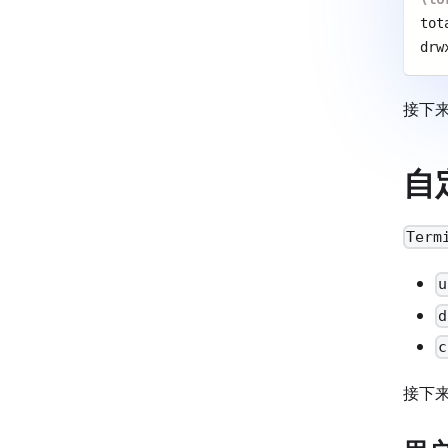
tot
drw
接下
自
Term
u
d
c
接下