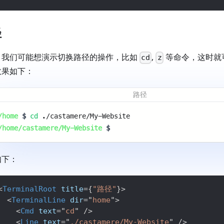
径
，我们可能想演示切换路径的操作，比如
,
等命令，这时就
cd
z
效果如下：
路径
/home
$
cd
./castamere/My-Website 
/home/castamere/My-Website
$
如下：
<
TerminalRoot
title
=
{
"路径"
}
>
<
TerminalLine
dir
=
"
home
"
>
<
Cmd
text
=
"
cd
"
/>
<
Line
text
=
"
./castamere/My-Website
"
/>