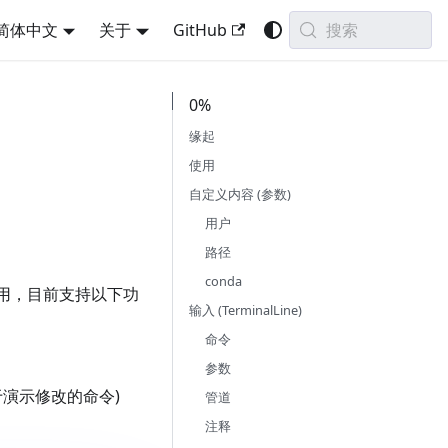
搜索
简体中文
关于
GitHub
0%
缘起
使用
自定义内容 (参数)
用户
路径
conda
使用，目前支持以下功
输入 (TerminalLine)
命令
参数
于演示修改的命令)
管道
注释