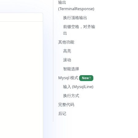
输出
(TerminalResponse)
换行顶格输出
前缀空格，对齐输
出
其他功能
高亮
滚动
智能选择
Mysql 模式
New !
输入 (MysqlLine)
换行方式
完整代码
后记