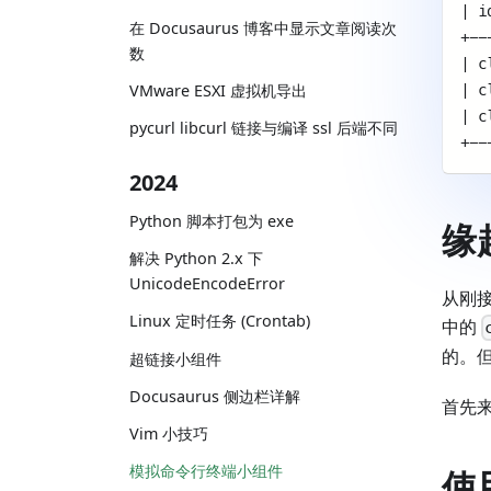
| i
在 Docusaurus 博客中显示文章阅读次
+--
数
| c
| c
VMware ESXI 虚拟机导出
| c
pycurl libcurl 链接与编译 ssl 后端不同
+--
2024
Python 脚本打包为 exe
缘
解决 Python 2.x 下
UnicodeEncodeError
从刚接
Linux 定时任务 (Crontab)
中的
的。
超链接小组件
Docusaurus 侧边栏详解
首先
Vim 小技巧
模拟命令行终端小组件
使