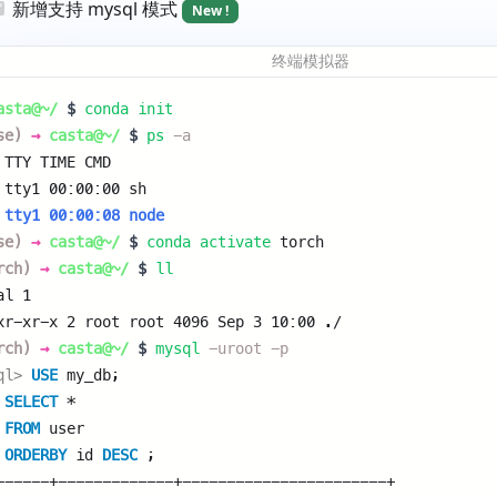
新增支持 mysql 模式
New !
终端模拟器
asta@~/
$
conda init
se)
→
casta@~/
$
ps
-a
 TTY TIME CMD 
 tty1 00:00:00 sh 
 tty1 00:00:08 node 
se)
→
casta@~/
$
conda activate
torch 
rch)
→
casta@~/
$
ll
al 1 
xr-xr-x 2 root root 4096 Sep 3 10:00 ./ 
rch)
→
casta@~/
$
mysql
-uroot -p
ql> 
USE
my_db; 
 
SELECT
* 
 
FROM
user 
 
ORDERBY
id 
DESC
; 
------+-------------+-----------------------+ 