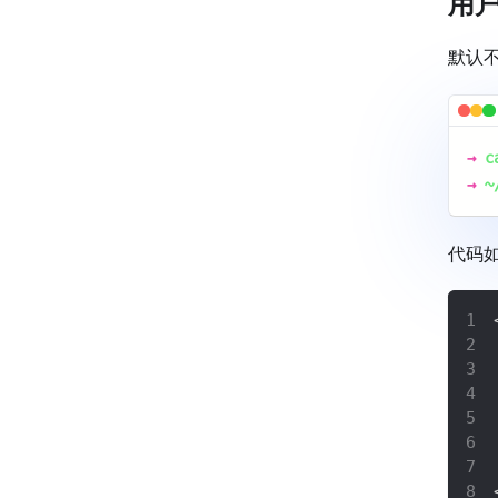
用
默认
→
c
→
~
代码