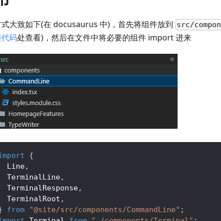
式大致如下(在 docusaurus 中)，首先将组件放到
src/compo
整代码
处查看)，然后在文件中将必要的组件 import 进来
import
{
Line
,
TerminalLine
,
TerminalResponse
,
TerminalRoot
,
}
from
"@site/src/components/CommandLine"
;
import
Terminal
from
"./components/Terminal"
;