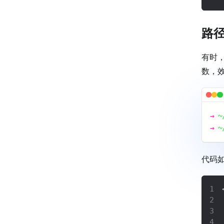
路
有时
数，
→
~
→
~
代码