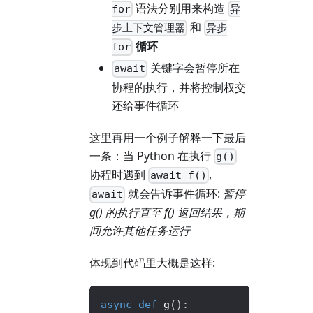
语法分别用来构造
for
异
和
步上下文管理器
异步
循环
for
关键字会暂停所在
await
协程的执行，并将控制权交
还给事件循环
这里再用一个例子解释一下最后
一条：当 Python 在执行
g()
协程时遇到
,
await f()
就会告诉事件循环:
暂停
await
g() 的执行直至 f() 返回结果，期
间允许其他任务运行
体现到代码里大概是这样:
async
def
g
(
)
: