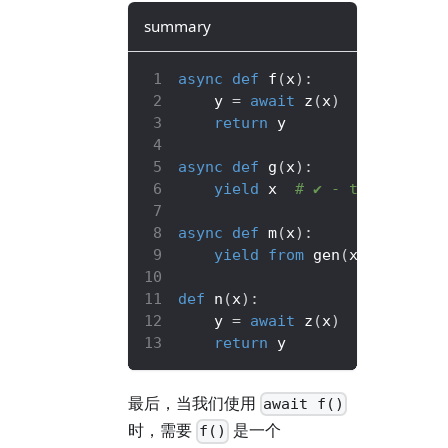
summary
async
def
f
(
x
)
:
    y 
=
await
 z
(
x
)
# ✔️ - `aw
return
 y
async
def
g
(
x
)
:
yield
 x  
# ✔️ - this is an
async
def
m
(
x
)
:
yield
from
 gen
(
x
)
# ❌ - 
def
n
(
x
)
:
    y 
=
await
 z
(
x
)
# ❌ - Syn
return
 y
最后，当我们使用
await f()
时，需要
是一个
f()