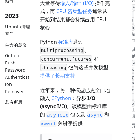
超时
步
大量等待
输入/输出 (I/O)
操作完
w
成，而
CPU 密集型任务
通常从
2023
i
开始到结束都会持续占用 CPU
t
Ubuntu清理
核心
h
语
空间
句
Python
标准库
通过
生命的意义
其
、
multiprocessing
Github
他
和
concurrent.futures
Push
a
包为这些并发模型
threading
Password
s
提供了长期支持
Authenticat
y
n
ion
近年来，另一种模型已更全面地
c
Removed
i
融入
CPython
：
异步 I/O
若有所思
o
(async I/O)
。该模型由标准库
工
的
包以及
和
asyncio
async
具
关键字提供
await
异
步
异