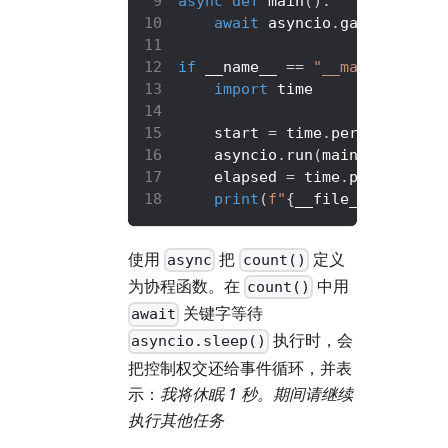
async
def
main
(
)
:
await
 asyncio
.
gather
(
count
if
 __name__ 
==
"__main__"
:
import
 time
    start 
=
 time
.
perf_counter
(
    asyncio
.
run
(
main
(
)
)
    elapsed 
=
 time
.
perf_counte
print
(
f"
{
__file__
}
 execute
使用
把
定义
async
count()
为协程函数。在
中用
count()
关键字等待
await
执行时，会
asyncio.sleep()
把控制权交还给事件循环，并表
示：
我将休眠 1 秒。期间请继续
执行其他任务