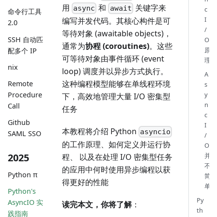
用
和
关键字来
async
await
c
命令行工具
I
编写并发代码。其核心构件是可
2.0
/
等待对象 (awaitable objects)，
SSH 自动匹
O
通常为
协程 (coroutines)
。这些
原
配多个 IP
可等待对象由事件循环 (event
理
nix
loop) 调度并以异步方式执行。
A
这种编程模型能够在单线程环境
Remote
s
Procedure
y
下，高效地管理大量 I/O 密集型
n
Call
任务
c
Github
I
本教程将介绍 Python
asyncio
SAML SSO
/
的工作原理、如何定义并运行协
O
2025
并
程、 以及在处理 I/O 密集型任务
不
的应用中何时使用异步编程以获
Python π
简
得更好的性能
单
Python's
Py
AsyncIO 实
读完本文，你将了解
：
th
践指南