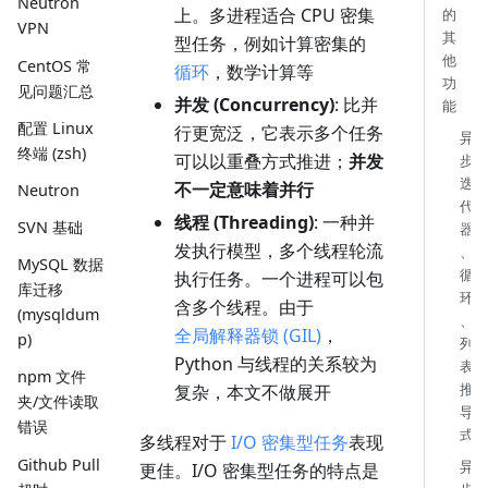
Neutron
上。多进程适合 CPU 密集
的
VPN
其
型任务，例如计算密集的
他
CentOS 常
循环
，数学计算等
功
见问题汇总
并发 (Concurrency)
: 比并
能
配置 Linux
行更宽泛，它表示多个任务
异
终端 (zsh)
可以以重叠方式推进；
并发
步
迭
不一定意味着并行
Neutron
代
线程 (Threading)
: 一种并
SVN 基础
器
发执行模型，多个线程轮流
、
MySQL 数据
循
执行任务。一个进程可以包
库迁移
环
含多个线程。由于
(mysqldum
、
全局解释器锁 (GIL)
，
p)
列
Python 与线程的关系较为
表
npm 文件
推
复杂，本文不做展开
夹/文件读取
导
错误
式
多线程对于
I/O 密集型任务
表现
Github Pull
异
更佳。I/O 密集型任务的特点是