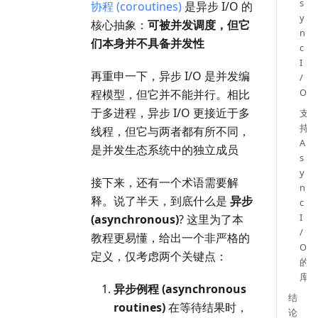
s
协程 (coroutines)
是异步 I/O 的
y
核心抽象：
可被并发调度，但它
n
们本身并不具备并发性
c
I
再重申一下，异步 I/O 是并发编
/
O
程模型，但它并不能并行。相比
于多进程，异步 I/O 更接近于多
支
持
线程，但它与两者都有所不同，
A
是并发生态系统中的独立成员
s
y
接下来，还有一个术语需要解
n
释。说了半天，到底什么是
异步
c
I
(asynchronous)
? 这里为了本
/
教程更易懂，给出一个非严格的
O
定义，仅考虑两个关键点：
的
库
异步例程 (asynchronous
结
routines)
在等待结果时，
论