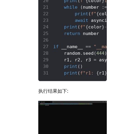
print
(
f"
{
color
}
Initiated m
while
(
number 
:=
 random
.
ra
print
(
f"
{
color
}
makeran
await
 asyncio
.
sleep
(
de
print
(
f"
{
color
}
---> Finish
return
 number
if
 __name__ 
==
"__main__"
:
    random
.
seed
(
444
)
    r1
,
 r2
,
 r3 
=
 asyncio
.
run
(
m
print
(
)
print
(
f"r1: 
{
r1
}
, r2: 
{
r2
}
执行结果如下: