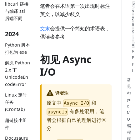
libcurl 链接
a
笔者会在术语第一次出现时标注
与编译 ssl
s
英文，以减少歧义
后端不同
y
n
文末
会提供一个简短的术语表，
c
2024
供读者参考
i
Python 脚本
o
R
打包为 exe
初见 Async
E
解决 Python
P
I/O
2.x 下
L
UnicodeEn
常
codeError
见
译者注
As
Linux 定时
yn
任务
原文中
和
Async I/O
c
(Crontab)
有多处混用，笔
asyncio
I/
O
者会根据自己的理解进行区
超链接小组
编
件
分
程
Docusauru
模