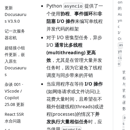
on
Python
提供了一
asyncio
更新
的
个使用
协程
、
事件循环
和
非
As
Docusauru
yn
阻塞 I/O 操作
来编写单线程
s V3.9.0
c
并发代码的框架
记一次服务
I/
对于 I/O 密集型任务，异步
器宕机
O:
I/O
通常比多线程
as
超链接小组
yn
(multithreading) 更高
件更新，嵌
ci
效
，尤其是在管理大量并发
入原生
o
任务时，因为它避免了线程
Docusauru
协
s
调度与同步带来的开销
程
当应用程序在等待
I/O 操作
杂谈 001 ·
与
协
VScode /
(如网络请求或文件访问)上
程
Copilot
花费大量时间，且希望在不
函
25.08 更新
额外创建线程(threads)或进
数
程(processes)的情况下
并
React SSR
a
水合问题
发执行大量相似任务
时，应
s
当使用
asyncio
y