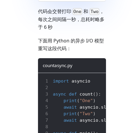
代码会交替打印
和
，
One
Two
每次之间间隔一秒，总耗时略多
于 6 秒
下面用 Python 的异步 I/O 模型
重写这段代码：
countasync.py
import
 asyncio
async
def
count
(
)
:
print
(
"One"
)
await
 asyncio
.
sleep
(
1
)
print
(
"Two"
)
await
 asyncio
.
sleep
(
1
)