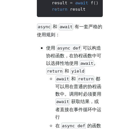
    result 
=
await
 f
(
)
# 暂停执行 
return
 result
和
有一套严格的
async
await
使用规则：
使用
可以构造
async def
协程函数，在协程函数中可
以选择性地使用
,
await
和
return
yield
和
都
await
return
可以用在普通的协程函
数中。调用时必须要用
获取结果，或
await
者直接在事件循环中运
行
在
的函数
async def