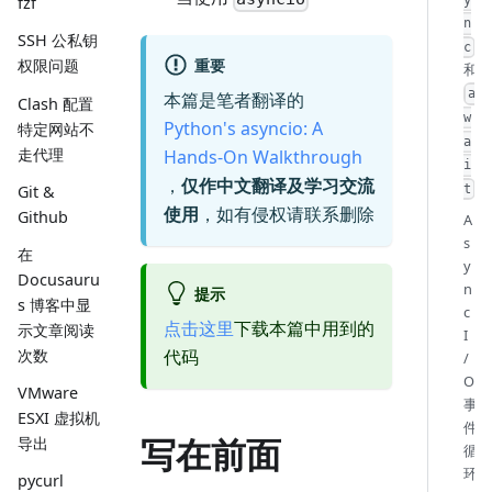
fzf
n
SSH 公私钥
c
重要
权限问题
和
a
本篇是笔者翻译的
Clash 配置
w
Python's asyncio: A
特定网站不
a
走代理
Hands-On Walkthrough
i
，
仅作中文翻译及学习交流
Git &
t
使用
，如有侵权请联系删除
Github
A
s
在
y
Docusauru
n
提示
s 博客中显
c
点击这里
下载本篇中用到的
示文章阅读
I
次数
代码
/
O
VMware
事
ESXI 虚拟机
件
写在前面
导出
循
环
pycurl