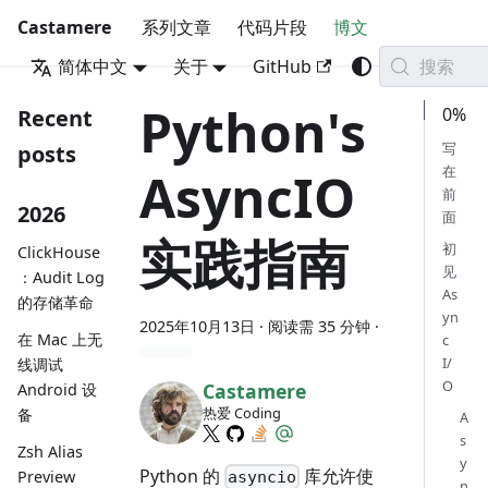
Castamere
系列文章
代码片段
博文
搜索
简体中文
关于
GitHub
Python's
0%
Recent
写
posts
在
AsyncIO
前
2026
面
实践指南
初
ClickHouse
见
：Audit Log
As
的存储革命
yn
2025年10月13日
· 阅读需 35 分钟 ·
在 Mac 上无
c
I/
线调试
O
Castamere
Android 设
热爱 Coding
备
A
s
Zsh Alias
y
Python 的
库允许使
Preview
asyncio
n