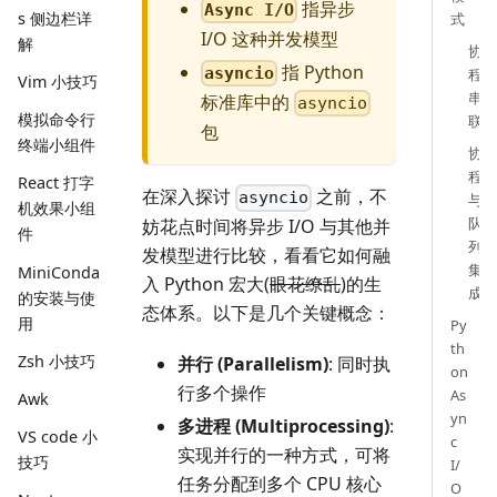
指异步
Async I/O
s 侧边栏详
式
I/O 这种并发模型
解
协
指 Python
asyncio
程
Vim 小技巧
串
标准库中的
asyncio
模拟命令行
联
包
终端小组件
协
程
React 打字
在深入探讨
之前，不
asyncio
与
机效果小组
队
妨花点时间将异步 I/O 与其他并
件
列
发模型进行比较，看看它如何融
集
MiniConda
入 Python 宏大(
眼花缭乱
)的生
成
的安装与使
态体系。以下是几个关键概念：
用
Py
th
Zsh 小技巧
并行 (Parallelism)
: 同时执
on
行多个操作
As
Awk
yn
多进程 (Multiprocessing)
:
VS code 小
c
实现并行的一种方式，可将
技巧
I/
任务分配到多个 CPU 核心
O