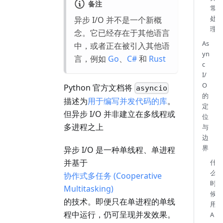
备注
常
处
异步 I/O 并不是一个新概
理
念。它已经存在于其他语言
As
中，或者正在被引入其他语
yn
言，例如
Go
、
C#
和
Rust
c
I/
O
Python 官方文档将
asyncio
的
描述为
用于编写并发代码的库
。
定
但异步 I/O 并非建立在多线程或
位
多进程之上
与
边
界
异步 I/O 是一种单线程、单进程
并基于
什
么
协作式多任务 (Cooperative
时
Multitasking)
候
的技术。即便只在单进程的单线
用
程中运行，仍可呈现并发效果。
A