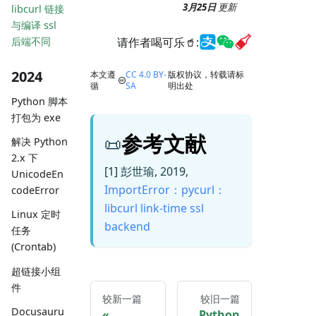
3月25日
更新
libcurl 链接
与编译 ssl
请作者喝可乐🥤:
后端不同
2024
本文遵
CC 4.0 BY-
版权协议，转载请标
循
SA
明出处
Python 脚本
打包为 exe
参考文献
📜
解决 Python
2.x 下
[1]
彭世瑜,
2019,
UnicodeEn
ImportError：pycurl：
codeError
libcurl link-time ssl
Linux 定时
backend
任务
(Crontab)
超链接小组
件
较新一篇
较旧一篇
Docusauru
Python