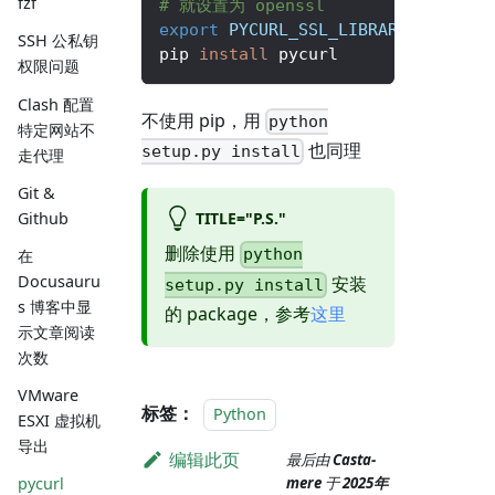
fzf
# 就设置为 openssl
export
PYCURL_SSL_LIBRARY
=
openssl
SSH 公私钥
pip 
install
 pycurl
权限问题
Clash 配置
不使用 pip，用
python
特定网站不
也同理
setup.py install
走代理
Git &
Github
TITLE="P.S."
删除使用
python
在
Docusauru
安装
setup.py install
s 博客中显
的 package，参考
这里
示文章阅读
次数
VMware
标签：
Python
ESXI 虚拟机
导出
编辑此页
最后由
Casta-
mere
于
2025年
pycurl