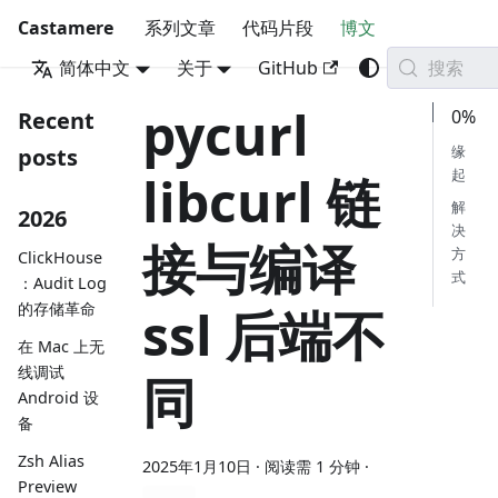
Castamere
系列文章
代码片段
博文
搜索
简体中文
关于
GitHub
pycurl
0%
Recent
缘
posts
起
libcurl 链
解
2026
决
接与编译
方
ClickHouse
式
：Audit Log
的存储革命
ssl 后端不
在 Mac 上无
线调试
同
Android 设
备
Zsh Alias
2025年1月10日
· 阅读需 1 分钟 ·
Preview