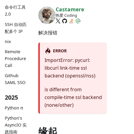
命令行工具
Castamere
2.0
热爱 Coding
SSH 自动匹
配多个 IP
解决报错
nix
ERROR
Remote
Procedure
ImportError: pycurl:
Call
libcurl link-time ssl
backend (openssl/nss)
Github
SAML SSO
is different from
2025
compile-time ssl backend
(none/other)
Python π
Python's
AsyncIO 实
缘起
践指南