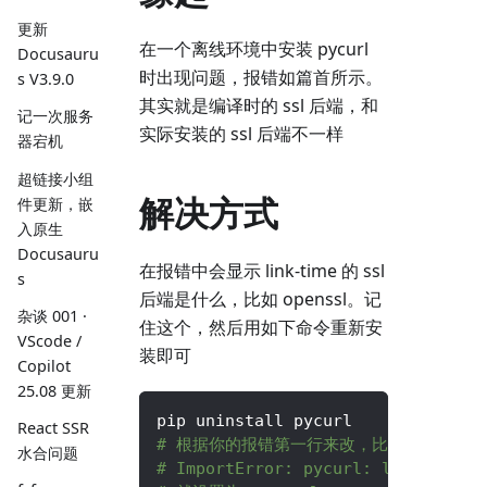
更新
在一个离线环境中安装 pycurl
Docusauru
时出现问题，报错如篇首所示。
s V3.9.0
其实就是编译时的 ssl 后端，和
记一次服务
实际安装的 ssl 后端不一样
器宕机
超链接小组
解决方式
件更新，嵌
入原生
Docusauru
在报错中会显示 link-time 的 ssl
s
后端是什么，比如 openssl。记
杂谈 001 ·
住这个，然后用如下命令重新安
VScode /
装即可
Copilot
25.08 更新
pip uninstall pycurl
React SSR
# 根据你的报错第一行来改，比如 
水合问题
# ImportError: pycurl: libcurl li