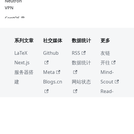
Neutron
VPN
CentOS 常
见问题汇总
配置 Linux
系列文章
社交媒体
数据统计
更多
终端 (zsh)
Neutron
LaTeX
Github
RSS
友链
Next.js
数据统计
开往
SVN 基础
服务器搭
Meta
Mind-
MySQL 数据
库迁移
建
Blogs.cn
网站状态
Scout
(mysqldum
Read-
p)
CSDN
Book
npm 文件
夹/文件读取
Copyright © 2022-2026 Castamere
错误
浙ICP备2022034316号-1
Github Pull