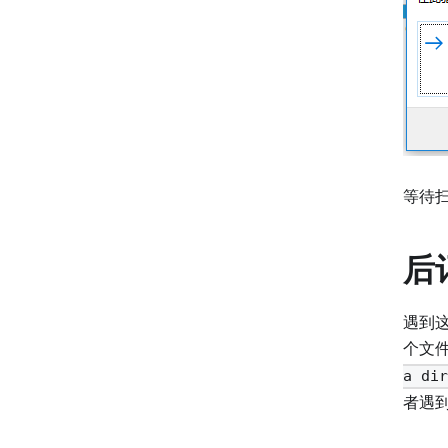
等待
后
遇到这
个文
a dir
者遇到