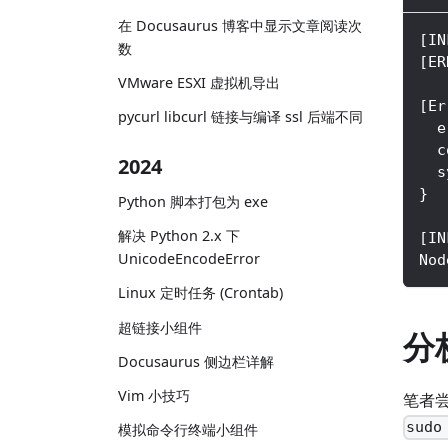
在 Docusaurus 博客中显示文章阅读次
[IN
数
[ER
VMware ESXI 虚拟机导出
[Er
pycurl libcurl 链接与编译 ssl 后端不同
  e
  c
2024
  s
}
Python 脚本打包为 exe
解决 Python 2.x 下
[IN
UnicodeEncodeError
Nod
Linux 定时任务 (Crontab)
超链接小组件
分
Docusaurus 侧边栏详解
Vim 小技巧
笔者尝
sudo
模拟命令行终端小组件