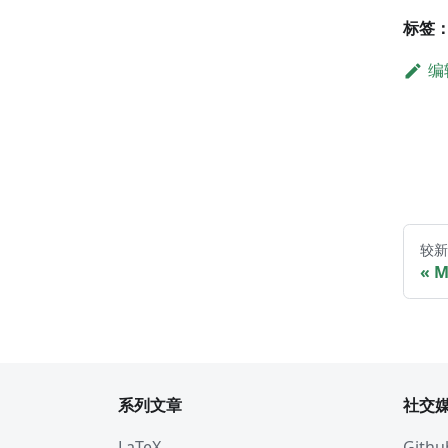
标签
编
较新
M
系列文章
社交
LaTeX
Githu