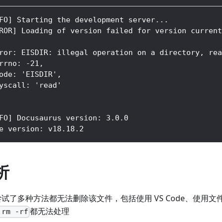
FO] Starting the development server...
ROR] Loading of version failed for version current
ror: EISDIR: illegal operation on a directory, rea
rrno: -21,
ode: 'EISDIR',
yscall: 'read'
FO] Docusaurus version: 3.0.0
e version: v18.18.2
析
试了多种方法都无法删除该文件，包括使用 VS Code、使用文
都无法处理
 rm -rf