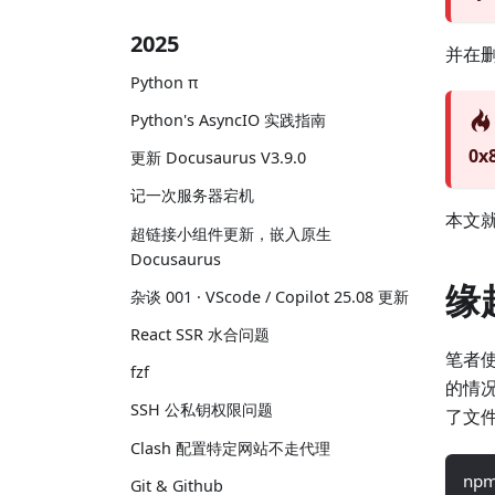
2025
并在删
Python π
Python's AsyncIO 实践指南
0x
更新 Docusaurus V3.9.0
记一次服务器宕机
本文
超链接小组件更新，嵌入原生
Docusaurus
缘
杂谈 001 · VScode / Copilot 25.08 更新
React SSR 水合问题
笔者使用
fzf
的情况
SSH 公私钥权限问题
了文
Clash 配置特定网站不走代理
npm
Git & Github