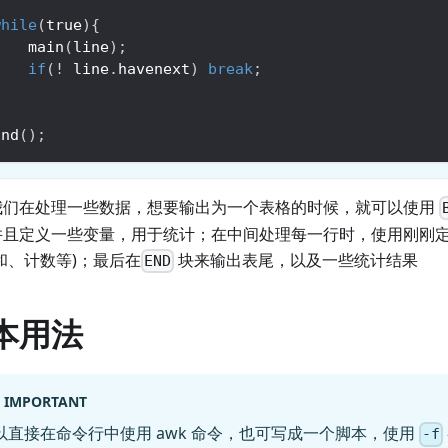
while
(
true
)
{
main
(
line
)
;
if
(
!
 line
.
havenext
)
break
;
}
End
(
)
;
我们在处理一些数据，想要输出为一个表格的时候，就可以使用
并且定义一些变量，用于统计；在中间处理每一行时，使用刚刚
和、计数等)；最后在
块来输出表尾，以及一些统计结果
END
本用法
IMPORTANT
以直接在命令行中使用 awk 命令，也可写成一个脚本，使用
-f