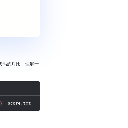
n 代码的对比，理解一
}'
 score.txt