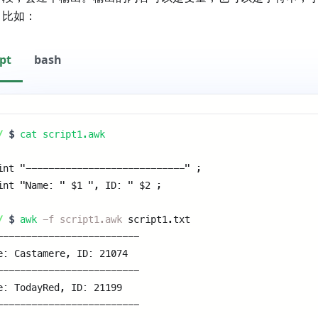
。比如：
ipt
bash
/
$
cat script1.awk
int "----------------------------" ; 
int "Name: " $1 ", ID: " $2 ; 
/
$
awk
-f script1.awk
script1.txt 
------------------------- 
e: Castamere, ID: 21074 
------------------------- 
e: TodayRed, ID: 21199 
------------------------- 