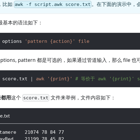
，比如
。在下面的演示中，
awk -f script.awk score.txt
 最基本的语法如下：
 options 
'pattern {action}'
file
options, pattern 都是可选的，如果通过管道输入，那么 file
 score.txt 
|
awk
'{print}'
# 等价于 awk '{print}' s
来都用
这个
文件来举例，文件内容如下：
score.txt
e.txt
tamere   21074 78 84 77
ayRed    21199 78 45 82