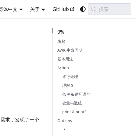
搜索
简体中文
关于
GitHub
0%
缘起
AWK 生命周期
基本用法
Action
逐行处理
理解 $
条件 & 循环语句
变量与数组
print & printf
需求，发现了一个
Options
-F