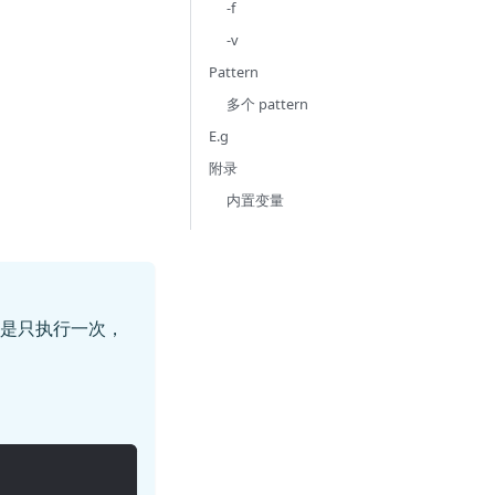
-f
-v
Pattern
多个 pattern
E.g
附录
内置变量
码都是只执行一次，