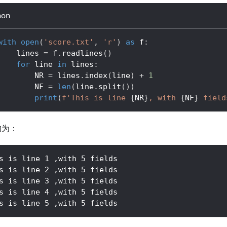
hon
with
open
(
'score.txt'
,
'r'
)
as
 f
:
    lines 
=
 f
.
readlines
(
)
for
 line 
in
 lines
:
        NR 
=
 lines
.
index
(
line
)
+
1
        NF 
=
len
(
line
.
split
(
)
)
print
(
f'This is line 
{
NR
}
, with 
{
NF
}
 field
均为：
s is line 1 ,with 5 fields
s is line 2 ,with 5 fields
s is line 3 ,with 5 fields
s is line 4 ,with 5 fields
s is line 5 ,with 5 fields