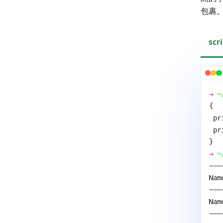
包裹
scr
→
~
{ 
 pr
 pr
} 
→
~
---
Nam
---
Nam
---